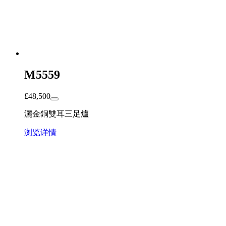
M5559
£
48,500
灑金銅雙耳三足爐
浏览详情