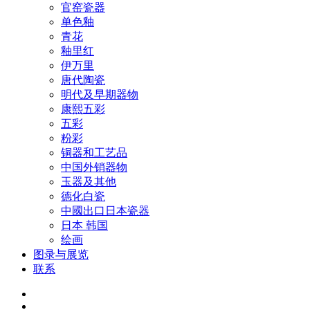
官窑瓷器
单色釉
青花
釉里红
伊万里
唐代陶瓷
明代及早期器物
康熙五彩
五彩
粉彩
铜器和工艺品
中国外销器物
玉器及其他
德化白瓷
中國出口日本瓷器
日本 韩国
绘画
图录与展览
联系