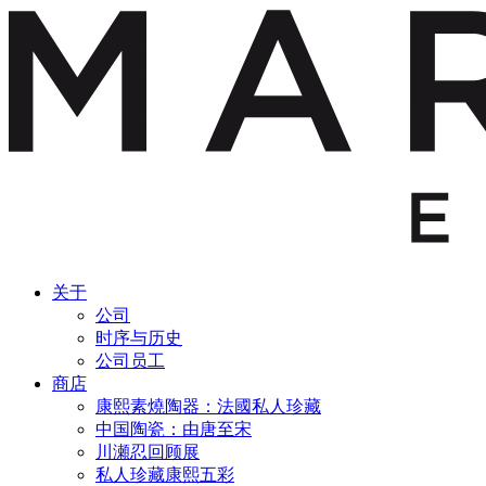
关于
公司
时序与历史
公司员工
商店
康熙素燒陶器：法國私人珍藏
中国陶瓷：由唐至宋
川瀬忍回顾展
私人珍藏康熙五彩