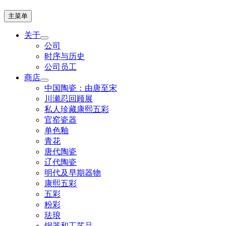
主菜单
关于
公司
时序与历史
公司员工
商店
中国陶瓷：由唐至宋
川瀬忍回顾展
私人珍藏康熙五彩
官窑瓷器
单色釉
青花
唐代陶瓷
辽代陶瓷
明代及早期器物
康熙五彩
五彩
粉彩
珐琅
铜器和工艺品