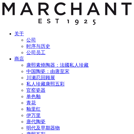
关于
公司
时序与历史
公司员工
商店
康熙素燒陶器：法國私人珍藏
中国陶瓷：由唐至宋
川瀬忍回顾展
私人珍藏康熙五彩
官窑瓷器
单色釉
青花
釉里红
伊万里
唐代陶瓷
明代及早期器物