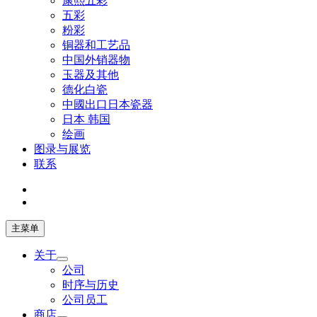
康熙五彩
五彩
粉彩
铜器和工艺品
中国外销器物
玉器及其他
德化白瓷
中國出口日本瓷器
日本 韩国
绘画
图录与展览
联系
主菜单
关于
公司
时序与历史
公司员工
商店