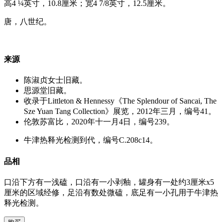
高4 ¼英寸，10.8厘米；宽4 7/8英寸，12.5厘米。
唐，八世纪。
来源
陈淑贞女士旧藏。
思源堂旧藏。
收录于Littleton & Hennessy《The Splendour of Sancai, The
Sze Yuan Tang Collection》展览，2012年三月，编号41。
伦敦苏富比，2020年十一月4日，编号239。
牛津热释光检测到代，编号C.208c14。
品相
口沿下方有一浅磕，口沿有一小剥釉，罐身有一处约3厘米x5
厘米的区域经修，足沿有数处微磕，底足有一小孔用于牛津热
释光检测。
21.