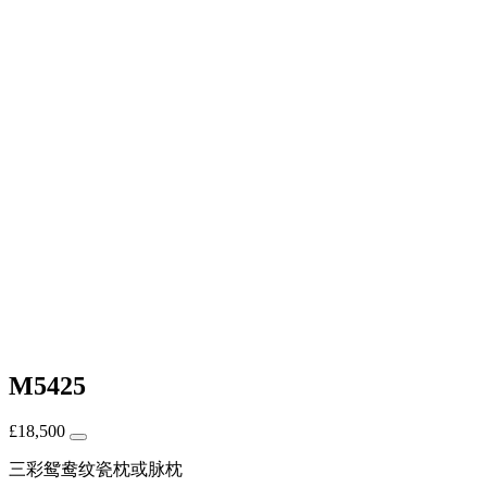
M5425
£
18,500
三彩鸳鸯纹瓷枕或脉枕