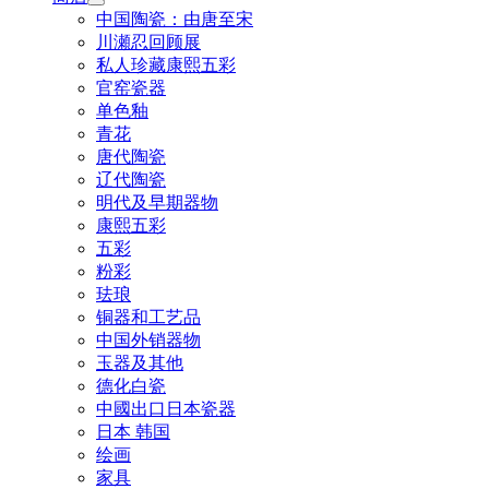
中国陶瓷：由唐至宋
川瀬忍回顾展
私人珍藏康熙五彩
官窑瓷器
单色釉
青花
唐代陶瓷
辽代陶瓷
明代及早期器物
康熙五彩
五彩
粉彩
珐琅
铜器和工艺品
中国外销器物
玉器及其他
德化白瓷
中國出口日本瓷器
日本 韩国
绘画
家具