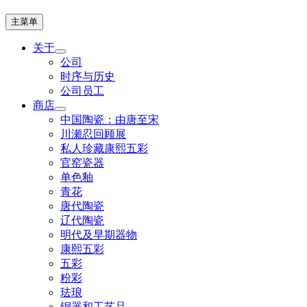
主菜单
关于
公司
时序与历史
公司员工
商店
中国陶瓷：由唐至宋
川瀬忍回顾展
私人珍藏康熙五彩
官窑瓷器
单色釉
青花
唐代陶瓷
辽代陶瓷
明代及早期器物
康熙五彩
五彩
粉彩
珐琅
铜器和工艺品