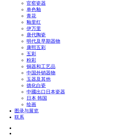
官窑瓷器
单色釉
青花
釉里红
伊万里
唐代陶瓷
明代及早期器物
康熙五彩
五彩
粉彩
铜器和工艺品
中国外销器物
玉器及其他
德化白瓷
中國出口日本瓷器
日本 韩国
绘画
图录与展览
联系