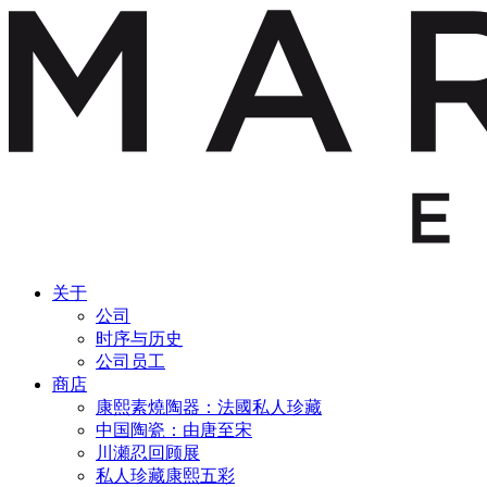
关于
公司
时序与历史
公司员工
商店
康熙素燒陶器：法國私人珍藏
中国陶瓷：由唐至宋
川瀬忍回顾展
私人珍藏康熙五彩