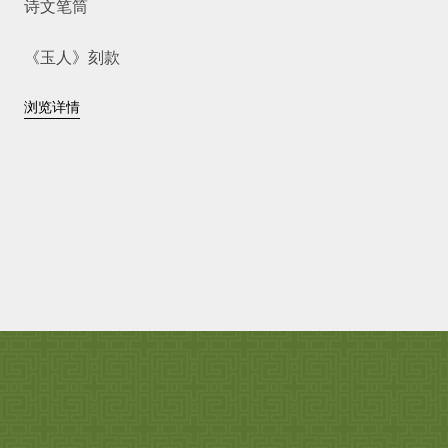
诗文笔筒
《玉人》刻款
浏览详情
高：12厘米
德化，福建
晚明，约1610-1620