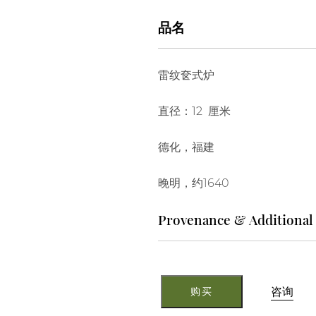
伊万里
品名
唐代陶瓷
明代及早期器
雷纹奁式炉
直径：12 厘米
德化，福建
晚明，约1640
Provenance & Additional
27.
M5244
咨询
购买
数
量