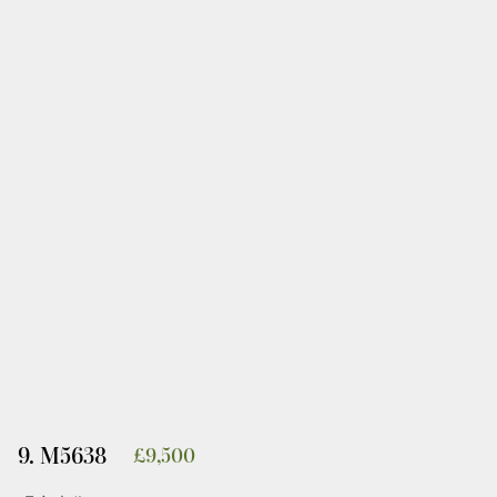
9. M5638
£
9,500