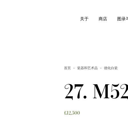
关于
商店
图录
公司
康熙素燒陶器
时序与历史
中国陶瓷：由
公司员工
川瀬忍回顾展
首页
瓷器和艺术品
德化白瓷
私人珍藏康熙
27. M5
官窑瓷器
单色釉
青花
£
12,500
釉里红