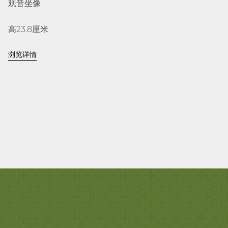
观音坐像
高23.8厘米
浏览详情
德化，福建
康熙早期，大约1670