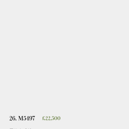
政
策
条
款
和
条
件
26. M5497
£
22,500