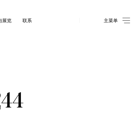
与展览
联系
主菜单
：法國私人珍藏
康熙五彩
唐至宋
五彩
粉彩
五彩
铜器和工艺品
244
中国外销器物
玉器及其他
德化白瓷
中國出口日本瓷器