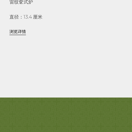
雷纹奁式炉
直径：13.4 厘米
浏览详情
德化，福建
晚明，约1640
木底座及仇炎之旧藏盒子