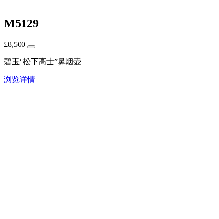
M5129
£
8,500
碧玉“松下高士”鼻烟壶
浏览详情