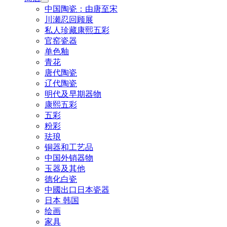
中国陶瓷：由唐至宋
川瀬忍回顾展
私人珍藏康熙五彩
官窑瓷器
单色釉
青花
唐代陶瓷
辽代陶瓷
明代及早期器物
康熙五彩
五彩
粉彩
珐琅
铜器和工艺品
中国外销器物
玉器及其他
德化白瓷
中國出口日本瓷器
日本 韩国
绘画
家具