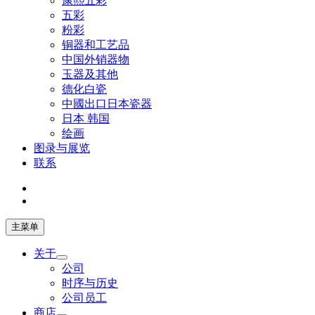
康熙五彩
五彩
粉彩
铜器和工艺品
中国外销器物
玉器及其他
德化白瓷
中國出口日本瓷器
日本 韩国
绘画
图录与展览
联系
主菜单
关于
公司
时序与历史
公司员工
商店