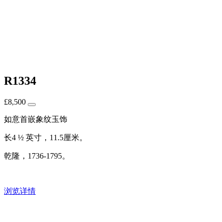
R1334
£
8,500
如意首嵌象纹玉饰
长4 ½ 英寸，11.5厘米。
乾隆，1736-1795。
浏览详情