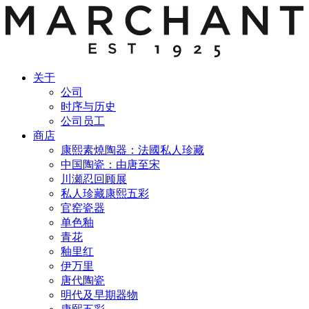
关于
公司
时序与历史
公司员工
商店
康熙素燒陶器：法國私人珍藏
中国陶瓷：由唐至宋
川瀬忍回顾展
私人珍藏康熙五彩
官窑瓷器
单色釉
青花
釉里红
伊万里
唐代陶瓷
明代及早期器物