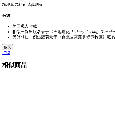
粉地套绿料荷花鼻烟壶
來源
美国私人收藏
相似一例出版著录于《天地造化
Anthony Cheung, Hump
另外相似一例出版著录于《台北故宫藏鼻烟壶收藏》藏品编号
M5126
购买
数
咨询
量
相似商品