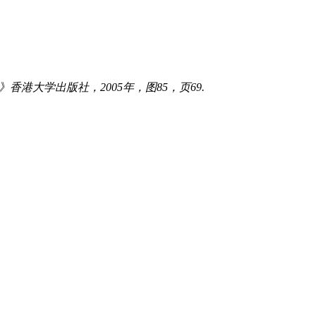
r Sin收藏鼻烟壶》香港大学出版社，2005年，图85，页69.