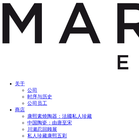
关于
公司
时序与历史
公司员工
商店
康熙素燒陶器：法國私人珍藏
中国陶瓷：由唐至宋
川瀬忍回顾展
私人珍藏康熙五彩