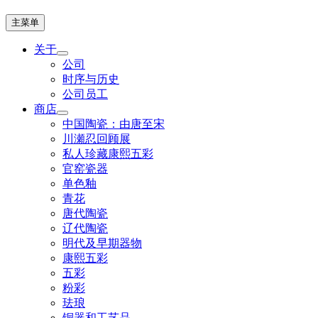
主菜单
关于
公司
时序与历史
公司员工
商店
中国陶瓷：由唐至宋
川瀬忍回顾展
私人珍藏康熙五彩
官窑瓷器
单色釉
青花
唐代陶瓷
辽代陶瓷
明代及早期器物
康熙五彩
五彩
粉彩
珐琅
铜器和工艺品