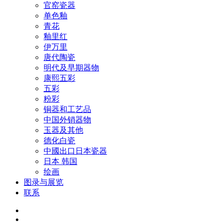
官窑瓷器
单色釉
青花
釉里红
伊万里
唐代陶瓷
明代及早期器物
康熙五彩
五彩
粉彩
铜器和工艺品
中国外销器物
玉器及其他
德化白瓷
中國出口日本瓷器
日本 韩国
绘画
图录与展览
联系