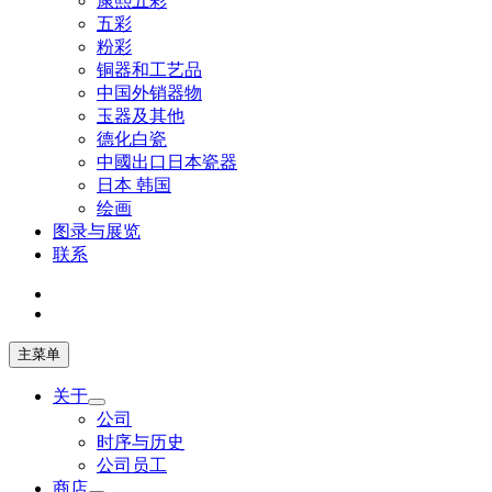
康熙五彩
五彩
粉彩
铜器和工艺品
中国外销器物
玉器及其他
德化白瓷
中國出口日本瓷器
日本 韩国
绘画
图录与展览
联系
主菜单
关于
公司
时序与历史
公司员工
商店