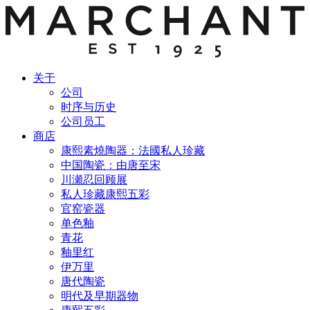
关于
公司
时序与历史
公司员工
商店
康熙素燒陶器：法國私人珍藏
中国陶瓷：由唐至宋
川瀬忍回顾展
私人珍藏康熙五彩
官窑瓷器
单色釉
青花
釉里红
伊万里
唐代陶瓷
明代及早期器物