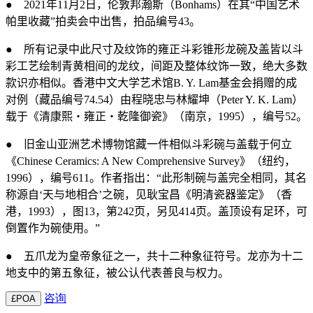
●
2021
年
11
月
2
日，伦敦邦瀚斯（
Bonhams
）在其
“
中国艺术
帕里收藏
”
拍卖会中出售，拍品编号
43
。
●
所有记录中此尺寸及纹饰的雍正斗彩锥形龙碗及盖皆以斗
彩工艺绘制青黄相间的龙纹，间距及整体纹饰一致，绝大多数
款识亦相似。香港中文大学艺术馆
B. Y. Lam
基金会捐赠的成
对例（藏品编号
74.54
）由程晓忠与林耀坤（
Peter Y. K. Lam
）
载于《清康熙・雍正・乾隆御瓷》（南京，
1995
），编号
52
。
●
旧金山亚洲艺术博物馆藏一件相似斗彩碗与盖载于何立
《
Chinese Ceramics: A New Comprehensive Survey
》（纽约，
1996
），编号
611
。作者指出：
“
此形制碗与盖完全相同，其名
称源自
‘
天与地相合
’
之碗，见耿宝昌《明清瓷器鉴定》（香
港，
1993
），图
13
，第
242
页，另见
414
页。盖顶设有足环，可
倒置作为碗使用。
”
●
五爪龙为皇帝象征之一，共十二种象征符号。龙亦为十二
地支中的第五象征，被公认代表善良与权力。
咨询
£POA