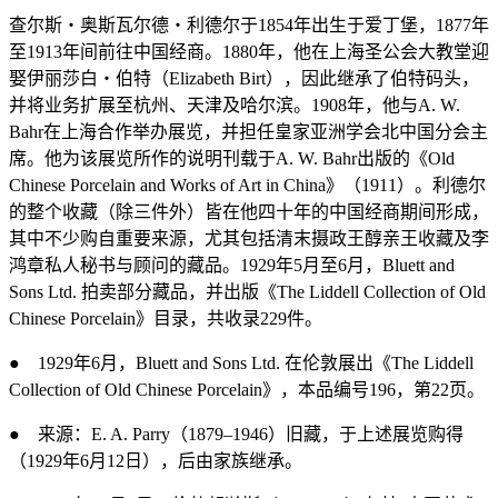
查尔斯・奥斯瓦尔德・利德尔于
1854
年出生于爱丁堡，
1877
年
至
1913
年间前往中国经商。
1880
年，他在上海圣公会大教堂迎
娶伊丽莎白・伯特（
Elizabeth Birt
），因此继承了伯特码头，
并将业务扩展至杭州、天津及哈尔滨。
1908
年，他与
A. W.
Bahr
在上海合作举办展览，并担任皇家亚洲学会北中国分会主
席。他为该展览所作的说明刊载于
A. W. Bahr
出版的《
Old
Chinese Porcelain and Works of Art in China
》（
1911
）。利德尔
的整个收藏（除三件外）皆在他四十年的中国经商期间形成，
其中不少购自重要来源，尤其包括清末摄政王醇亲王收藏及李
鸿章私人秘书与顾问的藏品。
1929
年
5
月至
6
月，
Bluett and
Sons Ltd.
拍卖部分藏品，并出版《
The Liddell Collection of Old
Chinese Porcelain
》目录，共收录
229
件。
●
1929
年
6
月，
Bluett and Sons Ltd.
在伦敦展出《
The Liddell
Collection of Old Chinese Porcelain
》，本品编号
196
，第
22
页。
●
来源：
E. A. Parry
（
1879–1946
）旧藏，于上述展览购得
（
1929
年
6
月
12
日），后由家族继承。