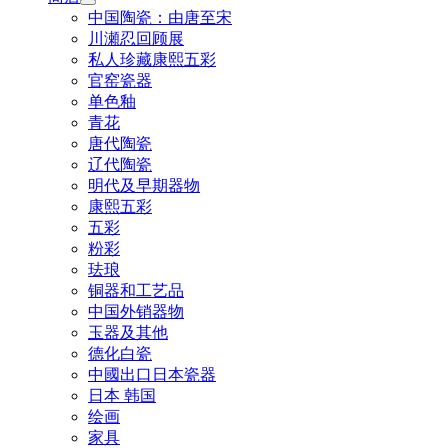
中国陶瓷：由唐至宋
川瀬忍回顾展
私人珍藏康熙五彩
官窑瓷器
单色釉
青花
唐代陶瓷
辽代陶瓷
明代及早期器物
康熙五彩
五彩
粉彩
珐琅
铜器和工艺品
中国外销器物
玉器及其他
德化白瓷
中國出口日本瓷器
日本 韩国
绘画
家具