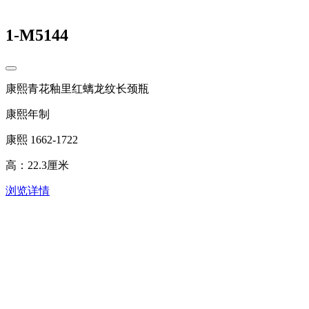
1-M5144
康熙青花釉里红螭龙纹长颈瓶
康熙年制
康熙 1662-1722
高：22.3厘米
浏览详情